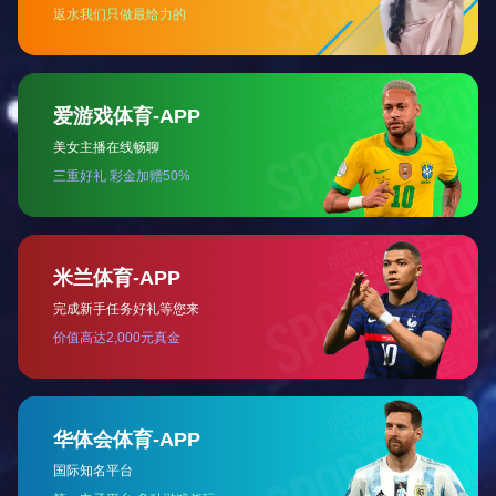
十二、国有资本经营预算支出情况表
十三、单位整体支出绩效目标表和项目支出绩
按照《中华人民共和国预算法》《中华人民共
位预算公开的指导意见》和《中共甘肃省委办公厅 
门预算公开如下：
一、单位职责
贯彻落实国家、省有关网络与信息安全管理方
办法，为省厅加强厅系统网络与信息安全的组织协
信息化工作的具体落实和支持保障工作，承担厅系
基础性信息化建设维护工作，为编制全省交通运输