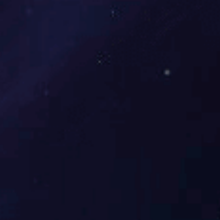
三、
单位收支总体情况
按照预算管理有关规定，2025年单位收支包
2025年单位收支总预算2,663.87万元
款收入；支出包括：科学技术支出、社会保障和就
（一）收入预算
2025年收入预算2,663.87万元（详见单位预
一般公共预算收入2,663.87万元，占100.00%
政府性基金预算收入0.00万元，占0.00%；
上年结转收入0.00万元，占0.00%；
其他收入0.00万元，占0.00%。