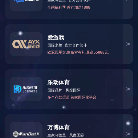
三、 收支总体情况
四、一般公共预算情况
五、一般公共预算财政拨款“三公”经费、培训
六、一般公共预算财政拨款机关运行经费情况
七、政府采购安排情况
八、国有资产占用情况
九、其他重要事项情况说明
十、预算绩效管理情况
十一、名词解释
第三部分 2025年单位预算公开表
一、单位收支总体情况表