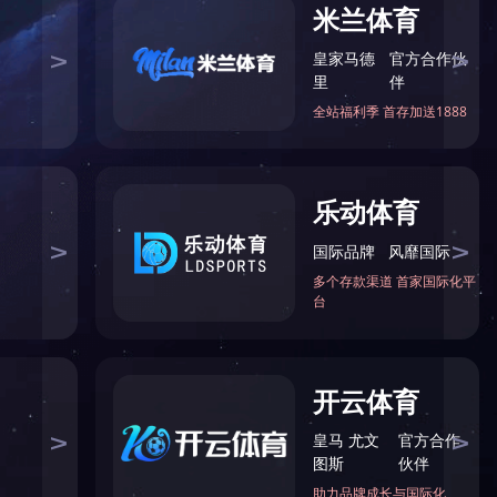
)予以公示，接受社会监督。